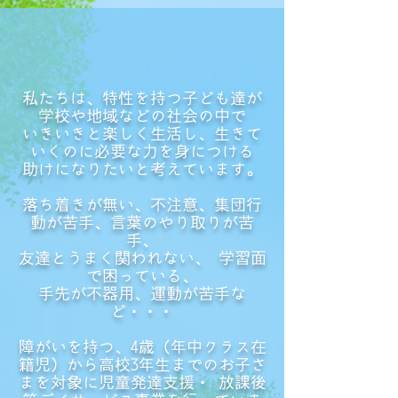
私たちは、特性を持つ子ども達が
学校や地域などの社会の中で
いきいきと楽しく生活し、生きて
いくのに必要な力を身につける
助けになりたいと考えています。
落ち着きが無い、不注意、集団行
動が苦手、言葉のやり取りが苦
手、
友達とうまく関われない、 学習面
で困っている、
手先が不器用、運動が苦手な
ど・・・
障がいを持つ、4歳（年中クラス在
籍児）から高校3年生までのお子さ
まを対象に児童発達支援・ 放課後