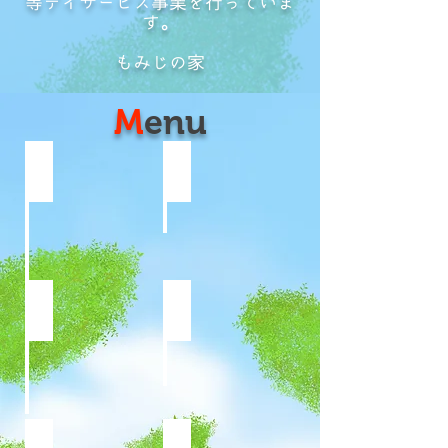
等デイサービス事業を行っていま
す。
​もみじの家
M
enu
もみじの家の特徴と強み
プログラム
ご利用までの流れ
スタッフ紹介