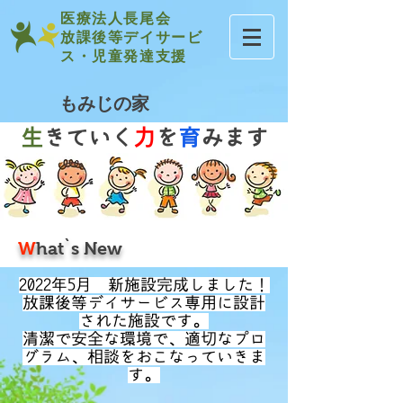
医療法人長尾会
放課後等デイサービ
ス・
児童発達支援
もみじの家
生
きていく
力
を
育
みます
W
hat`s New
2022年5月 新施設完成しました！
放課後等デイサービス専用に設計
された施設です。
清潔で安全な環境で、適切なプロ
グラム、相談をおこなっていきま
す。